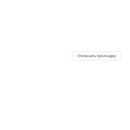
КУПИТЬ СЕРТИФИКАТ,
АБОНЕМЕНТ
Отключить прелоадер
Читать далее